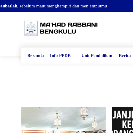
ubatlah,
sebelum maut menghampiri dan menjemputmu
Beranda
Info PPDB
Unit Pendidikan
Berita