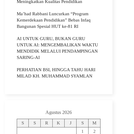
Meningkatkan Kualitas Pendidikan
Ma’had Rabbani Luncurkan “Program
Kemerdekaan Pendidikan” Bebas Infaq
Bangunan Spesial HUT ke-81 RI
AI UNTUK GURU, BUKAN GURU
UNTUK AI: MENGEMBALIKAN WAKTU
MENDIDIK MELALUI PENDAMPINGAN
SARING-AI
PERHATIAN BSI, HINGGA TAHU HARI
MILAD KH. MUHAMMAD SYAMLAN
Agustus 2026
S
S
R
K
J
S
M
1
2