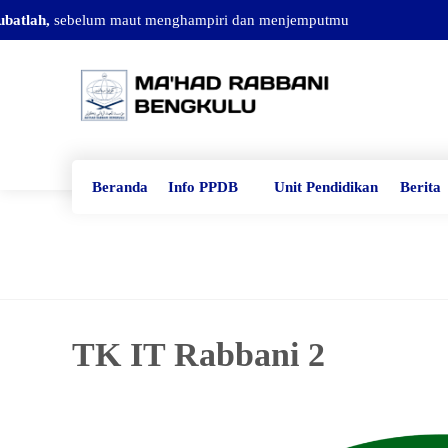
atlah,
sebelum maut menghampiri dan menjemputmu
Beranda
Info PPDB
Unit Pendidikan
Berita
TK IT Rabbani 2