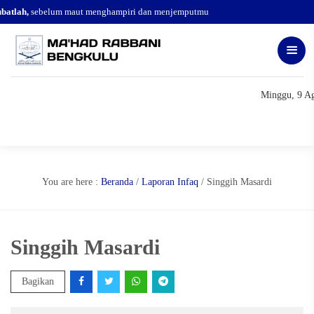
atlah,
sebelum maut menghampiri dan menjemputmu
Minggu, 9 Ag
You are here :
Beranda
/
Laporan Infaq
/
Singgih Masardi
Singgih Masardi
Bagikan