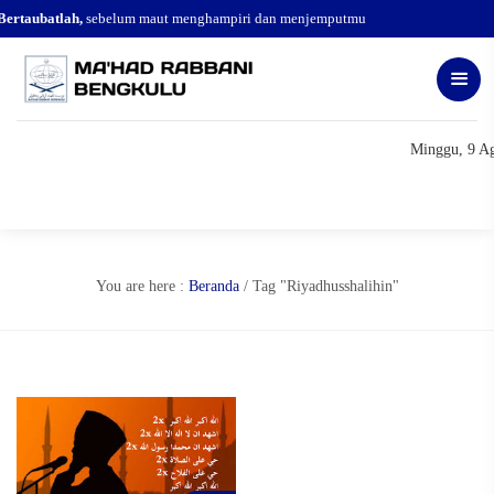
Bertaubatlah,
sebelum maut menghampiri dan menjemputmu
Minggu, 9 Ag
You are here :
Beranda
/
Tag "Riyadhusshalihin"