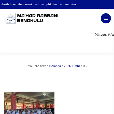
ubatlah,
sebelum maut menghampiri dan menjemputmu
Minggu, 9 Ag
You are here :
Beranda
/
2026
/
Juni
/
06